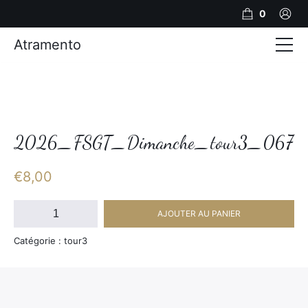
0
Atramento
Actualités
Production video
Photos
2026_FSGT_Dimanche_tour3_067
Création de contenu
€
8,00
Mariages
quantité
AJOUTER AU PANIER
de
Contact
2026_FSGT_Dimanche_tour3_067
Catégorie : tour3