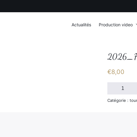
Actualités
Production video
2026_F
€
8,00
quantité
de
2026_FSGT_
Catégorie : tou