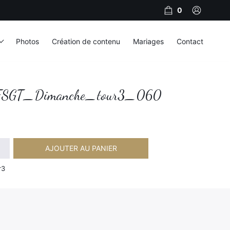
0
Photos
Création de contenu
Mariages
Contact
SGT_Dimanche_tour3_060
AJOUTER AU PANIER
Dimanche_tour3_060
r3