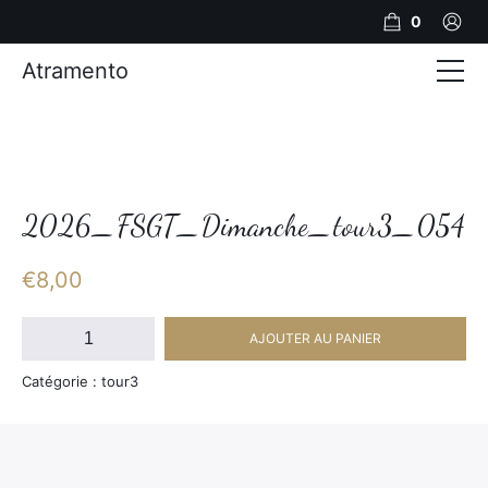
0
Atramento
Actualités
Production video
Photos
2026_FSGT_Dimanche_tour3_054
Création de contenu
€
8,00
Mariages
quantité
AJOUTER AU PANIER
de
Contact
2026_FSGT_Dimanche_tour3_054
Catégorie : tour3