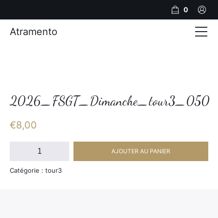
0
Atramento
Actualités
Production video
Photos
2026_FSGT_Dimanche_tour3_050
Création de contenu
€
8,00
Mariages
quantité
AJOUTER AU PANIER
de
Contact
2026_FSGT_Dimanche_tour3_050
Catégorie : tour3