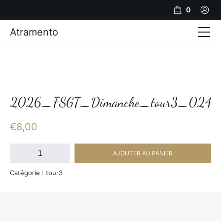
0
Atramento
Actualités
Production video
Photos
2026_FSGT_Dimanche_tour3_024
Création de contenu
€
8,00
Mariages
quantité
AJOUTER AU PANIER
de
Contact
2026_FSGT_Dimanche_tour3_024
Catégorie : tour3