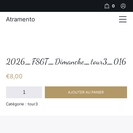
0
Atramento
Actualités
Production video
Photos
2026_FSGT_Dimanche_tour3_016
Création de contenu
€
8,00
Mariages
quantité
AJOUTER AU PANIER
de
Contact
2026_FSGT_Dimanche_tour3_016
Catégorie : tour3