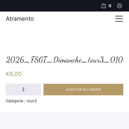
0
Atramento
Actualités
Production video
Photos
2026_FSGT_Dimanche_tour3_010
Création de contenu
€
8,00
Mariages
quantité
AJOUTER AU PANIER
de
Contact
2026_FSGT_Dimanche_tour3_010
Catégorie : tour3