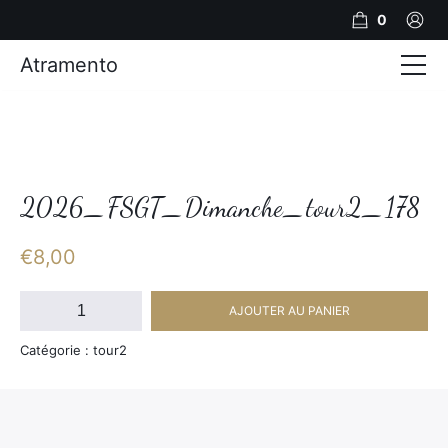
0
Atramento
Actualités
Production video
Photos
2026_FSGT_Dimanche_tour2_178
Création de contenu
€
8,00
Mariages
quantité
AJOUTER AU PANIER
de
Contact
2026_FSGT_Dimanche_tour2_178
Catégorie : tour2