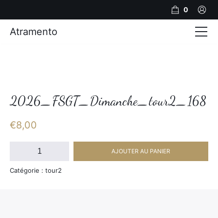
0
Atramento
Actualités
Production video
Photos
2026_FSGT_Dimanche_tour2_168
Création de contenu
€
8,00
Mariages
quantité
AJOUTER AU PANIER
de
Contact
2026_FSGT_Dimanche_tour2_168
Catégorie : tour2