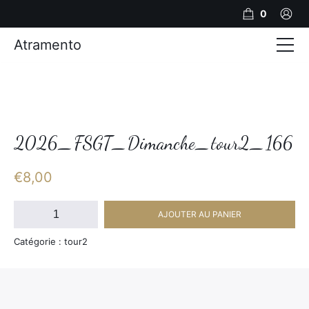
0
Atramento
Actualités
Production video
Photos
2026_FSGT_Dimanche_tour2_166
Création de contenu
€
8,00
Mariages
quantité
AJOUTER AU PANIER
de
Contact
2026_FSGT_Dimanche_tour2_166
Catégorie : tour2