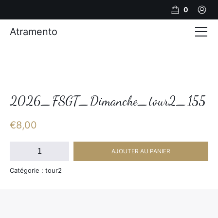
0
Atramento
Actualités
Production video
Photos
2026_FSGT_Dimanche_tour2_155
Création de contenu
€
8,00
Mariages
quantité
AJOUTER AU PANIER
de
Contact
2026_FSGT_Dimanche_tour2_155
Catégorie : tour2