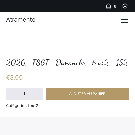
0
Atramento
Actualités
Production video
Photos
2026_FSGT_Dimanche_tour2_152
Création de contenu
€
8,00
Mariages
quantité
AJOUTER AU PANIER
de
Contact
2026_FSGT_Dimanche_tour2_152
Catégorie : tour2