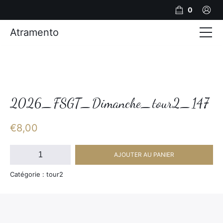
0
Atramento
Actualités
Production video
Photos
2026_FSGT_Dimanche_tour2_147
Création de contenu
€
8,00
Mariages
quantité
AJOUTER AU PANIER
de
Contact
2026_FSGT_Dimanche_tour2_147
Catégorie : tour2