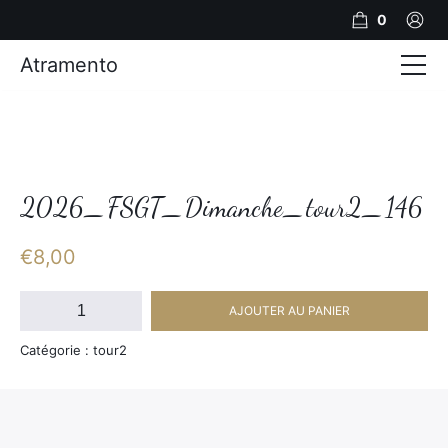
0
Atramento
Actualités
Production video
Photos
2026_FSGT_Dimanche_tour2_146
Création de contenu
€
8,00
Mariages
quantité
AJOUTER AU PANIER
de
Contact
2026_FSGT_Dimanche_tour2_146
Catégorie : tour2