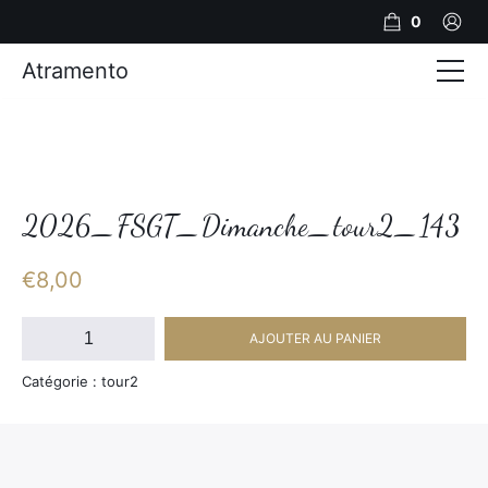
0
Atramento
Actualités
Production video
Photos
2026_FSGT_Dimanche_tour2_143
Création de contenu
€
8,00
Mariages
quantité
AJOUTER AU PANIER
de
Contact
2026_FSGT_Dimanche_tour2_143
Catégorie : tour2