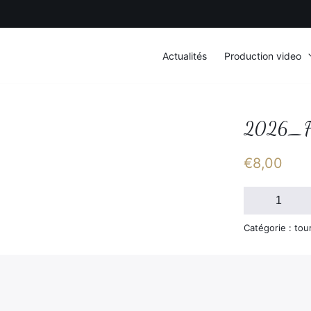
Actualités
Production video
2026_F
€
8,00
quantité
de
2026_FSGT_D
Catégorie : tou