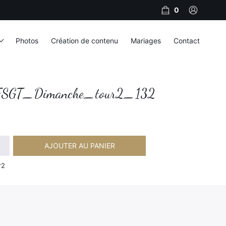
0
Photos
Création de contenu
Mariages
Contact
SGT_Dimanche_tour2_132
AJOUTER AU PANIER
imanche_tour2_132
r2