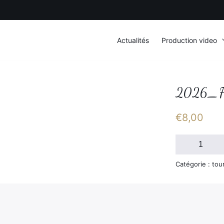
Actualités
Production video
2026_F
€
8,00
quantité
de
2026_FSGT_D
Catégorie : tou