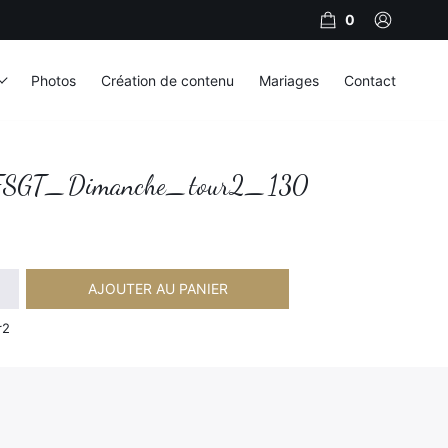
0
Photos
Création de contenu
Mariages
Contact
SGT_Dimanche_tour2_130
AJOUTER AU PANIER
imanche_tour2_130
r2