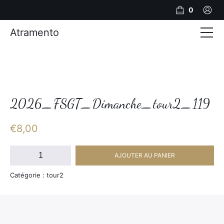
0
Atramento
Actualités
Production video
Photos
2026_FSGT_Dimanche_tour2_119
Création de contenu
€
8,00
Mariages
quantité
AJOUTER AU PANIER
de
Contact
2026_FSGT_Dimanche_tour2_119
Catégorie : tour2