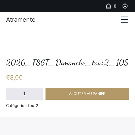
0
Atramento
Actualités
Production video
Photos
2026_FSGT_Dimanche_tour2_105
Création de contenu
€
8,00
Mariages
quantité
AJOUTER AU PANIER
de
Contact
2026_FSGT_Dimanche_tour2_105
Catégorie : tour2