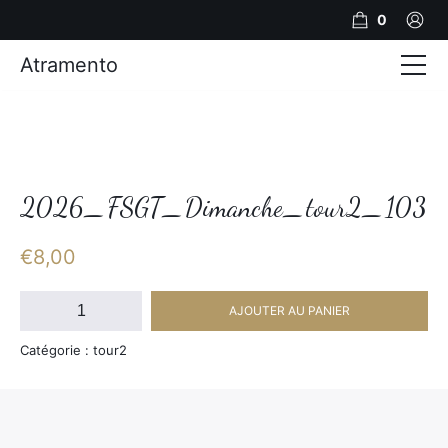
0
Atramento
Actualités
Production video
Photos
2026_FSGT_Dimanche_tour2_103
Création de contenu
€
8,00
Mariages
quantité
AJOUTER AU PANIER
de
Contact
2026_FSGT_Dimanche_tour2_103
Catégorie : tour2