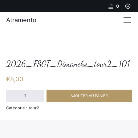
0
Atramento
Actualités
Production video
Photos
2026_FSGT_Dimanche_tour2_101
Création de contenu
€
8,00
Mariages
quantité
AJOUTER AU PANIER
de
Contact
2026_FSGT_Dimanche_tour2_101
Catégorie : tour2