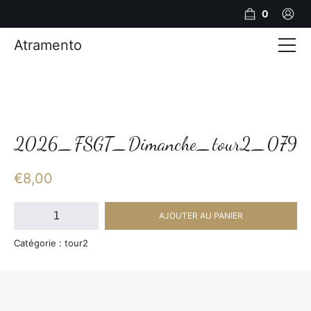
0
Atramento
Actualités
Production video
Photos
2026_FSGT_Dimanche_tour2_079
Création de contenu
€
8,00
Mariages
quantité
AJOUTER AU PANIER
de
Contact
2026_FSGT_Dimanche_tour2_079
Catégorie : tour2