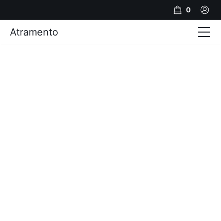
0
Atramento
Actualités
Production video
Photos
Création de contenu
Mariages
Contact