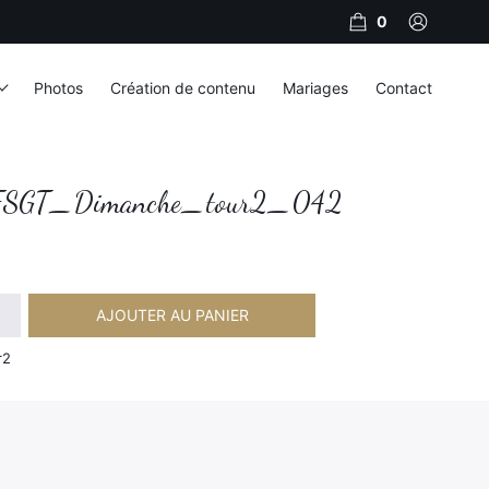
0
Photos
Création de contenu
Mariages
Contact
SGT_Dimanche_tour2_042
AJOUTER AU PANIER
Dimanche_tour2_042
r2