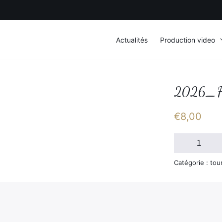
Actualités
Production video
2026_F
€
8,00
quantité
de
2026_FSGT_
Catégorie : tou