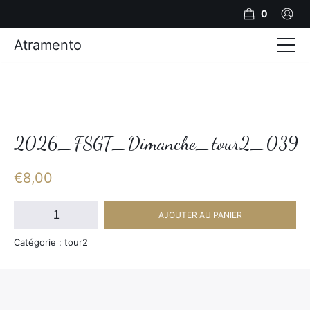
0
Atramento
Actualités
Production video
Photos
2026_FSGT_Dimanche_tour2_039
Création de contenu
€
8,00
Mariages
quantité
AJOUTER AU PANIER
de
Contact
2026_FSGT_Dimanche_tour2_039
Catégorie : tour2