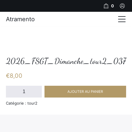
0
Atramento
Actualités
Production video
Photos
2026_FSGT_Dimanche_tour2_037
Création de contenu
€
8,00
Mariages
quantité
AJOUTER AU PANIER
de
Contact
2026_FSGT_Dimanche_tour2_037
Catégorie : tour2