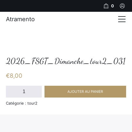
0
Atramento
Actualités
Production video
Photos
2026_FSGT_Dimanche_tour2_031
Création de contenu
€
8,00
Mariages
quantité
AJOUTER AU PANIER
de
Contact
2026_FSGT_Dimanche_tour2_031
Catégorie : tour2