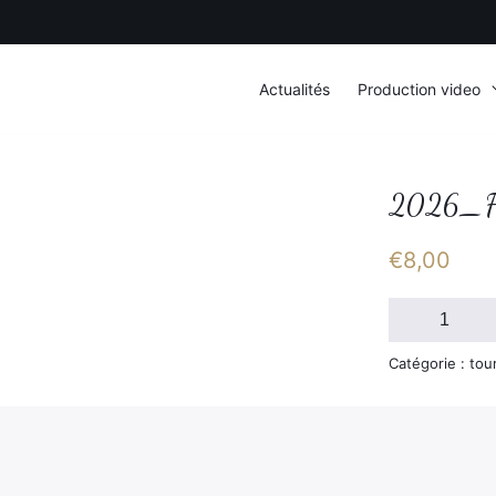
Actualités
Production video
2026_F
€
8,00
quantité
de
2026_FSGT_
Catégorie : tou