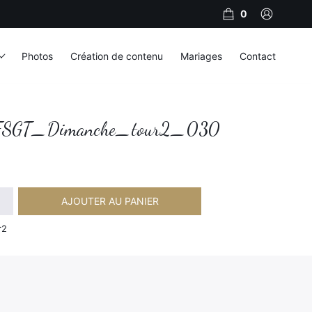
0
Photos
Création de contenu
Mariages
Contact
SGT_Dimanche_tour2_030
AJOUTER AU PANIER
Dimanche_tour2_030
r2