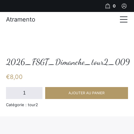
0
Atramento
Actualités
Production video
Photos
2026_FSGT_Dimanche_tour2_009
Création de contenu
€
8,00
Mariages
quantité
AJOUTER AU PANIER
de
Contact
2026_FSGT_Dimanche_tour2_009
Catégorie : tour2