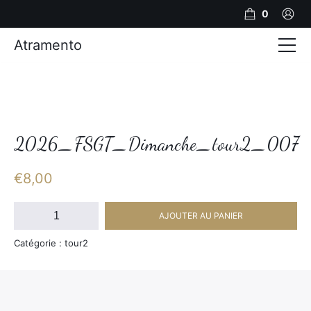
0
Atramento
Actualités
Production video
Photos
2026_FSGT_Dimanche_tour2_007
Création de contenu
€
8,00
Mariages
quantité
AJOUTER AU PANIER
de
Contact
2026_FSGT_Dimanche_tour2_007
Catégorie : tour2