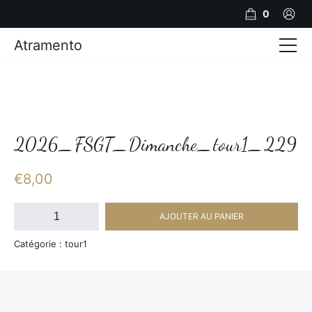
0
Atramento
Actualités
Production video
Photos
2026_FSGT_Dimanche_tour1_229
Création de contenu
€
8,00
Mariages
quantité
AJOUTER AU PANIER
de
Contact
2026_FSGT_Dimanche_tour1_229
Catégorie : tour1