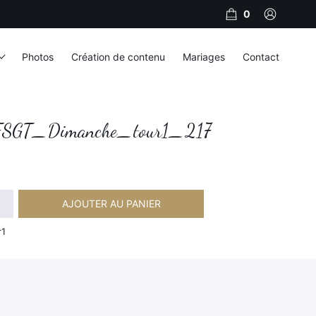
0
Photos
Création de contenu
Mariages
Contact
SGT_Dimanche_tour1_217
AJOUTER AU PANIER
imanche_tour1_217
r1