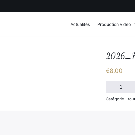
Actualités
Production video
2026_F
€
8,00
quantité
de
2026_FSGT_D
Catégorie : tou