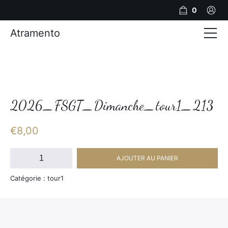
0
Atramento
Actualités
Production video
Photos
2026_FSGT_Dimanche_tour1_213
Création de contenu
€
8,00
Mariages
quantité
AJOUTER AU PANIER
de
Contact
2026_FSGT_Dimanche_tour1_213
Catégorie : tour1