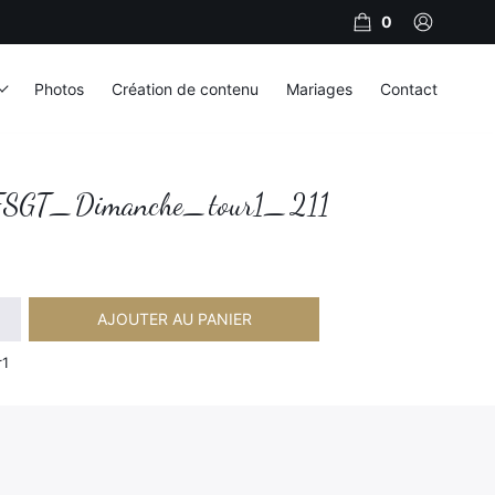
0
Photos
Création de contenu
Mariages
Contact
SGT_Dimanche_tour1_211
AJOUTER AU PANIER
imanche_tour1_211
r1