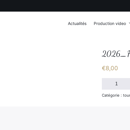
Actualités
Production video
2026_F
€
8,00
quantité
de
2026_FSGT_D
Catégorie : tou