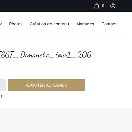
0
Photos
Création de contenu
Mariages
Contact
SGT_Dimanche_tour1_206
AJOUTER AU PANIER
imanche_tour1_206
r1