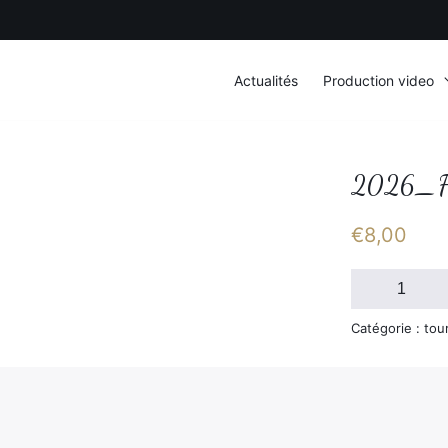
Actualités
Production video
2026_F
€
8,00
quantité
de
2026_FSGT_D
Catégorie : tou