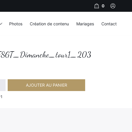
0
Photos
Création de contenu
Mariages
Contact
SGT_Dimanche_tour1_203
AJOUTER AU PANIER
imanche_tour1_203
r1