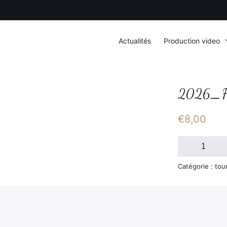
Actualités
Production video
2026_F
€
8,00
quantité
de
2026_FSGT_D
Catégorie : tou