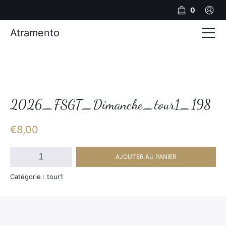
0
Atramento
Actualités
Production video
Photos
2026_FSGT_Dimanche_tour1_198
Création de contenu
€
8,00
Mariages
quantité
AJOUTER AU PANIER
de
Contact
2026_FSGT_Dimanche_tour1_198
Catégorie : tour1