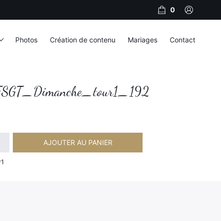
0
Photos
Création de contenu
Mariages
Contact
SGT_Dimanche_tour1_192
AJOUTER AU PANIER
imanche_tour1_192
r1