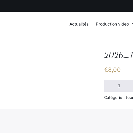
Actualités
Production video
2026_F
€
8,00
quantité
de
2026_FSGT_D
Catégorie : tou