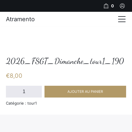
0
Atramento
Actualités
Production video
Photos
2026_FSGT_Dimanche_tour1_190
Création de contenu
€
8,00
Mariages
quantité
AJOUTER AU PANIER
de
Contact
2026_FSGT_Dimanche_tour1_190
Catégorie : tour1