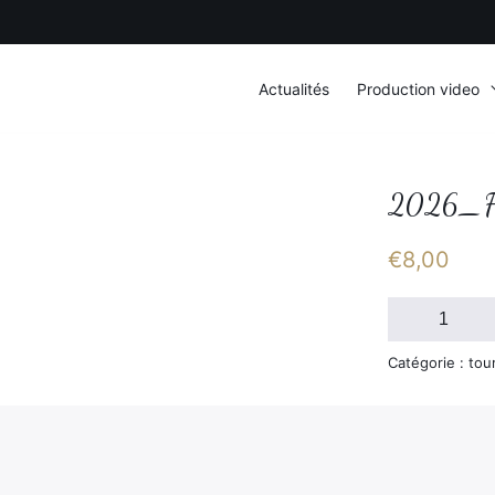
Actualités
Production video
2026_F
€
8,00
quantité
de
2026_FSGT_D
Catégorie : tou