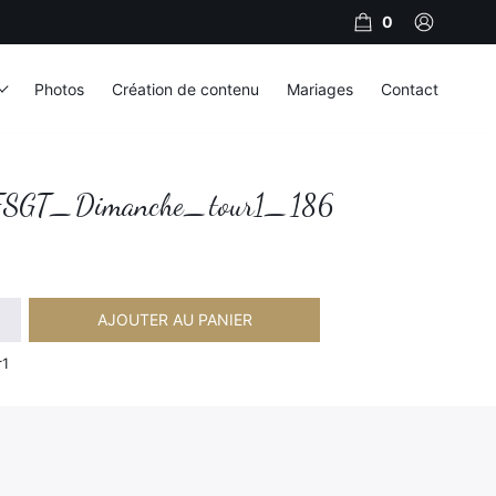
0
Photos
Création de contenu
Mariages
Contact
SGT_Dimanche_tour1_186
AJOUTER AU PANIER
imanche_tour1_186
r1