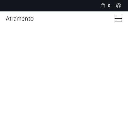
0
Atramento
Actualités
Production video
Photos
Création de contenu
Mariages
Contact