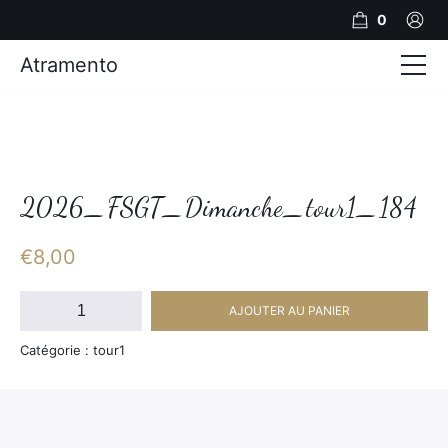
0
Atramento
Actualités
Production video
Photos
2026_FSGT_Dimanche_tour1_184
Création de contenu
€
8,00
Mariages
quantité
AJOUTER AU PANIER
de
Contact
2026_FSGT_Dimanche_tour1_184
Catégorie : tour1