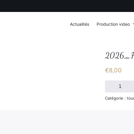
Actualités
Production video
2026_F
€
8,00
quantité
de
2026_FSGT_D
Catégorie : tou