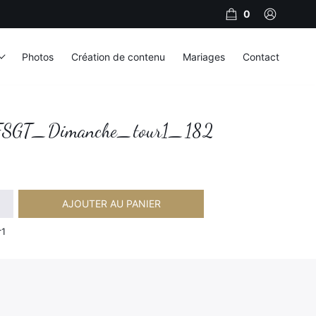
0
Photos
Création de contenu
Mariages
Contact
SGT_Dimanche_tour1_182
AJOUTER AU PANIER
imanche_tour1_182
r1