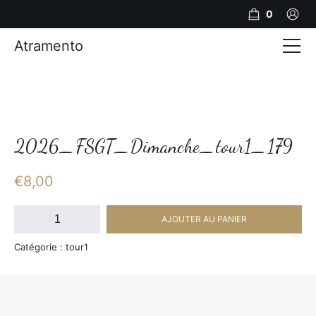
0
Atramento
Actualités
Production video
Photos
2026_FSGT_Dimanche_tour1_179
Création de contenu
€
8,00
Mariages
quantité
AJOUTER AU PANIER
de
Contact
2026_FSGT_Dimanche_tour1_179
Catégorie : tour1