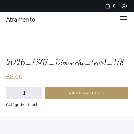
0
Atramento
Actualités
Production video
Photos
2026_FSGT_Dimanche_tour1_178
Création de contenu
€
8,00
Mariages
quantité
AJOUTER AU PANIER
de
Contact
2026_FSGT_Dimanche_tour1_178
Catégorie : tour1