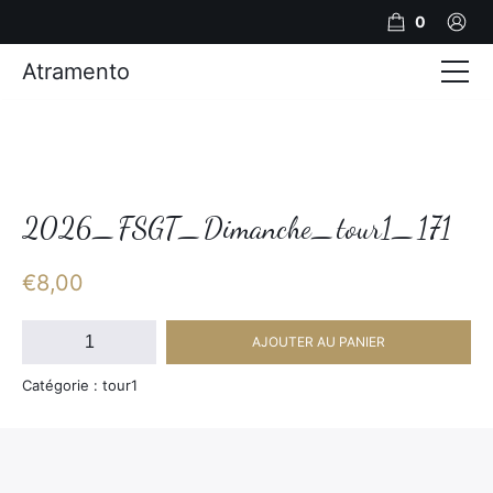
0
Atramento
Actualités
Production video
Photos
2026_FSGT_Dimanche_tour1_171
Création de contenu
€
8,00
Mariages
quantité
AJOUTER AU PANIER
de
Contact
2026_FSGT_Dimanche_tour1_171
Catégorie : tour1