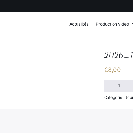
Actualités
Production video
2026_F
€
8,00
quantité
de
2026_FSGT_D
Catégorie : tou