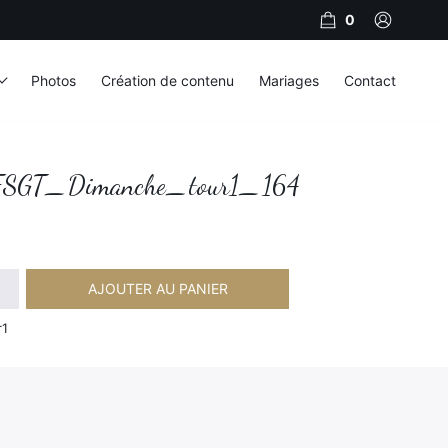
0
Photos
Création de contenu
Mariages
Contact
SGT_Dimanche_tour1_164
AJOUTER AU PANIER
imanche_tour1_164
r1