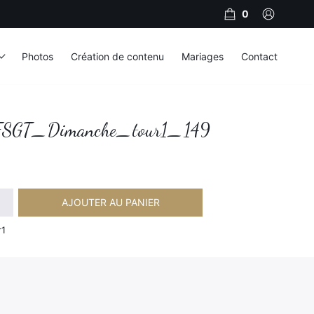
0
Photos
Création de contenu
Mariages
Contact
SGT_Dimanche_tour1_149
AJOUTER AU PANIER
imanche_tour1_149
r1