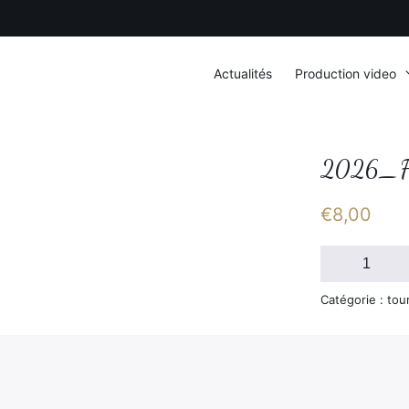
Actualités
Production video
2026_F
€
8,00
quantité
de
2026_FSGT_D
Catégorie : tou