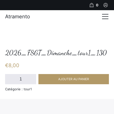
0
Atramento
Actualités
Production video
Photos
2026_FSGT_Dimanche_tour1_130
Création de contenu
€
8,00
Mariages
quantité
AJOUTER AU PANIER
de
Contact
2026_FSGT_Dimanche_tour1_130
Catégorie : tour1