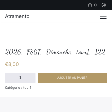
0
Atramento
Actualités
Production video
Photos
2026_FSGT_Dimanche_tour1_122
Création de contenu
€
8,00
Mariages
quantité
AJOUTER AU PANIER
de
Contact
2026_FSGT_Dimanche_tour1_122
Catégorie : tour1